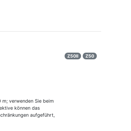
Z50II
Z50
,0 m; verwenden Sie beim
jektive können das
schränkungen aufgeführt,