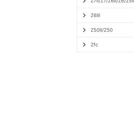
Z7II/Z7/Z6II/Z6/Z5I
Z6III
Z50II/Z50
Zfc