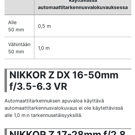
käyttävässä
automaattitarkennusvalokuvauksessa
Alle
0,5 m
50 mm
Vähintään
1,0 m
50 mm
NIKKOR Z DX 16-50mm
f/3.5-6.3 VR
Automaattitarkennuksen apuvaloa käyttävä
automaattitarkennusvalokuvaus ei ole käytettävissä
alle 1,0 m:n tarkennusetäisyyksillä.
NIKKOR Z 17-28mm f/2.8