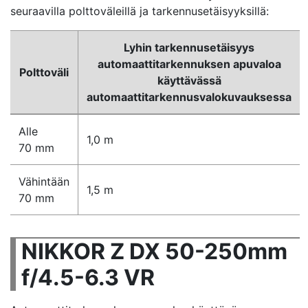
seuraavilla polttoväleillä ja tarkennusetäisyyksillä:
Lyhin tarkennusetäisyys
automaattitarkennuksen apuvaloa
Polttoväli
käyttävässä
automaattitarkennusvalokuvauksessa
Alle
1,0 m
70 mm
Vähintään
1,5 m
70 mm
NIKKOR Z DX 50-250mm
f/4.5-6.3 VR