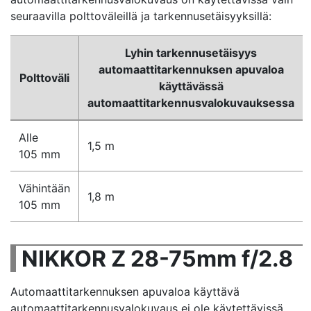
seuraavilla polttoväleillä ja tarkennusetäisyyksillä:
Lyhin tarkennusetäisyys
automaattitarkennuksen apuvaloa
Polttoväli
käyttävässä
automaattitarkennusvalokuvauksessa
Alle
1,5 m
105 mm
Vähintään
1,8 m
105 mm
NIKKOR Z 28-75mm f/2.8
Automaattitarkennuksen apuvaloa käyttävä
automaattitarkennusvalokuvaus ei ole käytettävissä