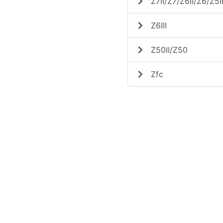
Z7II/Z7/Z6II/Z6/Z5I
Z6III
Z50II/Z50
Zfc