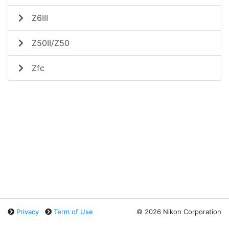
Z6III
Z50II/Z50
Zfc
Privacy
Term of Use
©
2026 Nikon Corporation