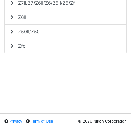
Z7II/Z7/Z6II/Z6/Z5II/Z5/Zf
Z6III
Z50II/Z50
Zfc
Privacy
Term of Use
©
2026 Nikon Corporation