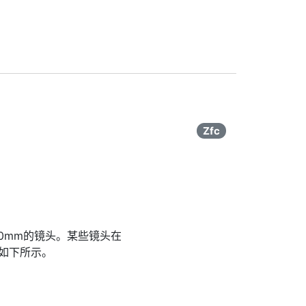
Zfc
300mm的镜头。某些镜头在
制如下所示。