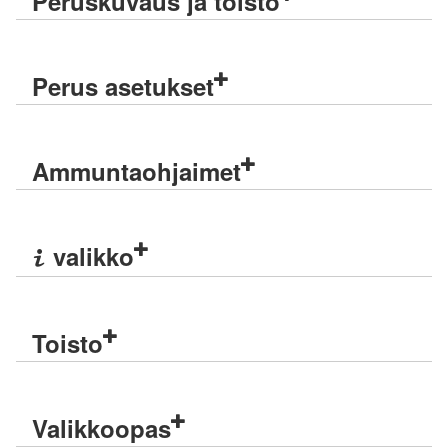
Peruskuvaus ja toisto
Perus asetukset
Ammuntaohjaimet
valikko
i
Toisto
Valikkoopas