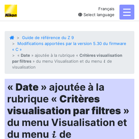
Français
toggl
Select language
Guide de référence du Z 9
Modifications apportées par la version 5.30 du firmware
« C »
«
Date
» ajoutée à la rubrique «
Critères visualisation
par filtres
» du menu Visualisation et du menu
de
i
visualisation
«
Date
» ajoutée à la
rubrique «
Critères
visualisation par filtres
»
du menu Visualisation et
du menu
de
i