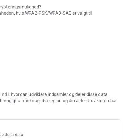
ypteringsmulighed?
enheden, hvis WPA2-PSK/WPA3-SAE er valgt til
ikon-kameraer.
ypteringsindstilling til WPA2-PSK-AES.
 Wi-Fi-forbindelsesindstillinger.
II, Z50, Z30, D6, D850, D780, D500, D7500, D5600, D3500, D3400,
B500, B600, W300, W150, W100, KeyMission 80
 S7000, S3700 AW130
ige i visse regioner.
rsion.
ware fra Nikon Download Center. * Afhængigt af din
g ind i, hvordan udviklere indsamler og deler disse data.
a SnapBridge-appen.
ngigt af din brug, din region og din alder. Udvikleren har
otos downloades automatisk.
de deler data