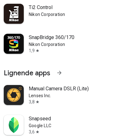
Ti2 Control
Nikon Corporation
SnapBridge 360/170
Nikon Corporation
1,9
star
Lignende apps
arrow_forward
Manual Camera DSLR (Lite)
Lenses Inc.
3,8
star
Snapseed
Google LLC
3,6
star