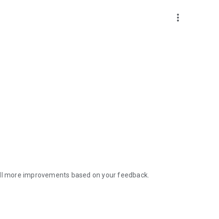
more_vert
till more improvements based on your feedback.