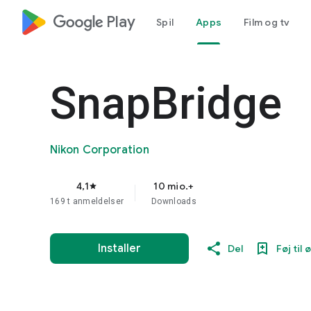
google_logo Play
Spil
Apps
Film og tv
SnapBridge
Nikon Corporation
4,1
10 mio.+
star
169 t anmeldelser
Downloads
Installer
Del
Føj til