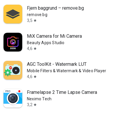
Fjern baggrund – remove.bg
remove.bg
3,5
star
MiX Camera for Mi Camera
Beauty Apps Studio
4,6
star
AGC ToolKit - Watermark LUT
Mobile Filters & Watermark & Video Player
4,6
star
Framelapse 2 Time Lapse Camera
Neximo Tech
3,2
star