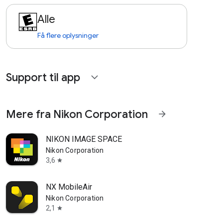
Alle
Få flere oplysninger
Support til app
expand_more
Mere fra Nikon Corporation
arrow_forward
NIKON IMAGE SPACE
Nikon Corporation
3,6
star
NX MobileAir
Nikon Corporation
2,1
star