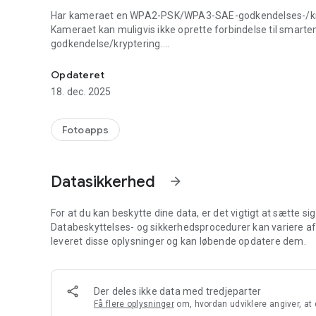
Har kameraet en WPA2-PSK/WPA3-SAE-godkendelses-/kr
Kameraet kan muligvis ikke oprette forbindelse til smart
godkendelse/kryptering.
Med SnapBridge app, er nemt at downloade billeder fra N
I dette tilfælde skal du skifte kameraets godkendelses-/kr
Opdateret
18. dec. 2025
Se kameraets dokumentation for information om ændring af
Understøttede digitalkameraer fra oktober 2025
Fotoapps
ZR, Z9, Z8, Z7II, Z7, Z6III, Z6II, Z6, Z5II, Z5, Zf, Zfc, Z50
COOLPIX P1100, P1000, P950, A1000, A900, A300, B700, 
D750, D7200, D7100, D5500, D5300, D3300, Df, J5, P900,
Datasikkerhed
arrow_forward
Det foregående kan omfatte modeller, der ikke er tilgængel
Sørg for at opdatere kameraets firmware til den nyeste ve
Brug en computer til at downloade den nyeste kamerafirm
For at du kan beskytte dine data, er det vigtigt at sætte si
kameramodel kan du downloade dit kameras firmware vi
Databeskyttelses- og sikkerhedsprocedurer kan variere afhæ
http://downloadcenter.nikonimglib.com/
leveret disse oplysninger og kan løbende opdatere dem.
Hovedfunktioner
- Når kameraet er parret med din smartenhed, kan nye f
Der deles ikke data med tredjeparter
- Juster kameraindstillingerne og tag fotos.
Få flere oplysninger
om, hvordan udviklere angiver, at 
- Se billederne på og download fotos fra kameraet.