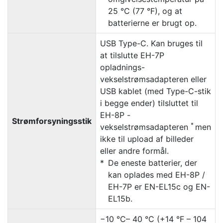
25 °C (77 °F), og at
batterierne er brugt op.
USB Type-C. Kan bruges til
at tilslutte EH-7P
opladnings-
vekselstrømsadapteren eller
USB kablet (med Type-C-stik
i begge ender) tilsluttet til
EH-8P -
Strømforsyningsstik
*
vekselstrømsadapteren
men
ikke til upload af billeder
eller andre formål.
De eneste batterier, der
kan oplades med EH-8P /
EH-7P er EN-EL15c og EN-
EL15b.
−10 °C– 40 °C (+14 °F – 104