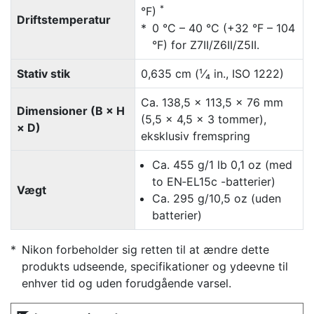
*
°F)
Driftstemperatur
0 °C – 40 °C (+32 °F – 104
°F) for Z7II/Z6II/Z5II.
Stativ stik
0,635 cm (¹⁄₄ in., ISO 1222)
Ca. 138,5 × 113,5 × 76 mm
Dimensioner (B × H
(5,5 × 4,5 × 3 tommer),
× D)
eksklusiv fremspring
Ca. 455 g/1 lb 0,1 oz (med
to EN‑EL15c -batterier)
Vægt
Ca. 295 g/10,5 oz (uden
batterier)
Nikon forbeholder sig retten til at ændre dette
produkts udseende, specifikationer og ydeevne til
enhver tid og uden forudgående varsel.