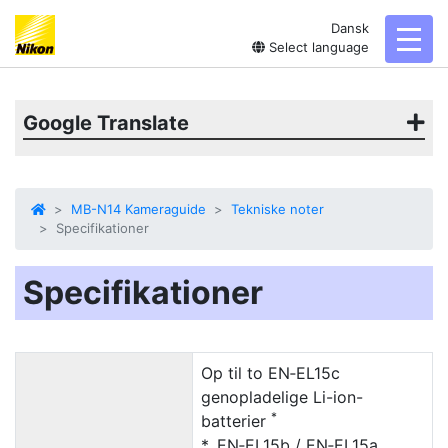
Dansk
toggl
Select language
Google Translate
MB-N14 Kameraguide
Tekniske noter
Specifikationer
Specifikationer
Op til to EN‑EL15c
genopladelige Li-ion-
*
batterier
EN‑EL15b / EN‑EL15a