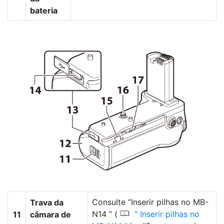
bateria
Consulte “Inserir pilhas no MB-
Trava da
0
N14 ” (
Inserir pilhas no
11
câmara de