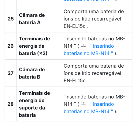
Comporta uma bateria de
Câmara de
25
íons de lítio recarregável
bateria A
EN‑EL15c .
Terminais de
“Inserindo baterias no MB-
0
26
energia da
N14 ” (
Inserindo
bateria (×2)
baterias no MB-N14
).
Comporta uma bateria de
Câmara de
27
íons de lítio recarregável
bateria B
EN‑EL15c .
Terminais de
“Inserindo baterias no MB-
energia do
0
28
N14 ” (
Inserindo
suporte da
baterias no MB-N14
).
bateria