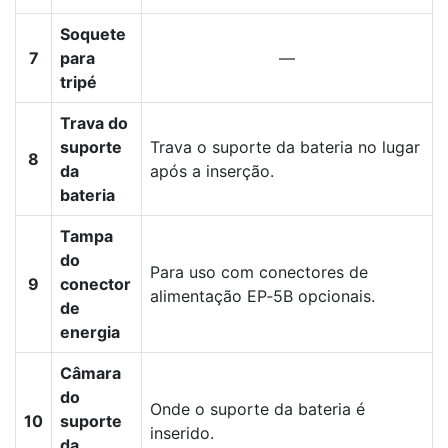
Soquete
7
para
—
tripé
Trava do
suporte
Trava o suporte da bateria no lugar
8
da
após a inserção.
bateria
Tampa
do
Para uso com conectores de
9
conector
alimentação EP‑5B opcionais.
de
energia
Câmara
do
Onde o suporte da bateria é
10
suporte
inserido.
da