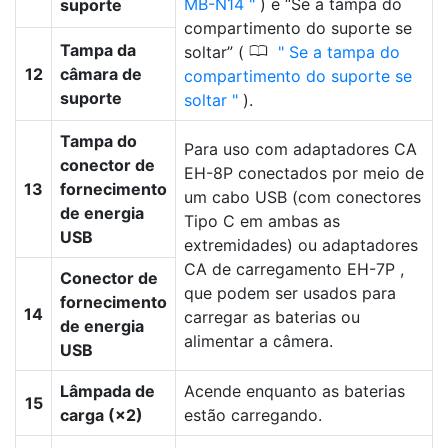
MB-N14
) e “Se a tampa do
suporte
compartimento do suporte se
Tampa da
0
soltar” (
Se a tampa do
12
câmara de
compartimento do suporte se
suporte
soltar
).
Tampa do
Para uso com adaptadores CA
conector de
EH-8P conectados por meio de
13
fornecimento
um cabo USB (com conectores
de energia
Tipo C em ambas as
USB
extremidades) ou adaptadores
CA de carregamento EH-7P ,
Conector de
que podem ser usados para
fornecimento
14
carregar as baterias ou
de energia
alimentar a câmera.
USB
Lâmpada de
Acende enquanto as baterias
15
carga (×2)
estão carregando.