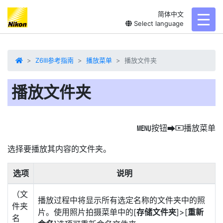
简体中文
toggl
Select language
Z6III参考指南
播放菜单
播放文件夹
播放文件夹
按钮
播放菜单
G
U
D
选择要播放其内容的文件夹。
选项
说明
（文
播放过程中将显示所有选定名称的文件夹中的照
件夹
片。使用照片拍摄菜单中的[
存储文件夹
]>[
重新
名