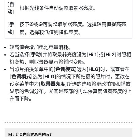
[
自
根据光线条件自动调整取景器亮度。
动
]
按下
或
可调整取景器亮度。选择较高值提高亮
[
手
1
3
动
]
度，选择较低值则降低亮度。
较高值会增加电池电量消耗。
若当选择[
手动
]并将取景器亮度设为[
Hi 1
]或[
Hi 2
]时照相
机变热，则取景器显示将暂时变暗。
当照片拍摄菜单中的[
色调模式
]选为[
HLG
]时，或查看在
[
色调模式
]选为[
HLG
]的情况下所拍摄的照片时，更改在
设定菜单中为[
取景器亮度
]所选的选项将更改拍摄和播放
显示的色调分布。尤其是亮部的再现保真度随着亮度的上
升而下降。