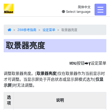
简体中文
toggl
Select language
Z6III参考指南
设定菜单
取景器亮度
取景器亮度
按钮
设定菜单
G
U
B
调整取景器亮度。[
取景器亮度
]仅在取景器作为当前显示时
才可调整。当显示屏处于开启状态或显示屏模式选为[
仅显
示屏
]时无法调整。
选
说明
项