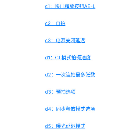
c1：快门释放按钮AE-L
c2：自拍
c3：电源关闭延迟
d1：CL模式拍摄速度
d2：一次连拍最多张数
d3：预拍选项
d4：同步释放模式选项
d5：曝光延迟模式