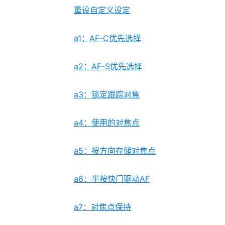
重设自定义设定
a1：AF-C优先选择
a2：AF-S优先选择
a3：锁定跟踪对焦
a4：使用的对焦点
a5：按方向存储对焦点
a6：半按快门驱动AF
a7：对焦点保持