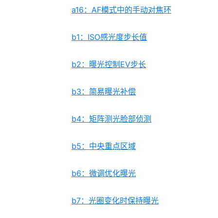
a16：AF模式中的手动对焦环
b1：ISO感光度步长值
b2：曝光控制EV步长
b3：简易曝光补偿
b4：矩阵测光脸部侦测
b5：中央重点区域
b6：微调优化曝光
b7：光圈变化时保持曝光