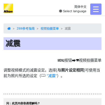
简体中文
toggl
Select language
Z6III参考指南
视频拍摄菜单
减震
减震
按钮
视频拍摄菜单
G
U
1
调整视频模式的减震设定。选择[
与照片设定相同
]可使用当
0
前为照片所选的设定（
减震
）。