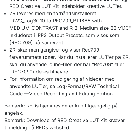
RED Creative LUT Kit indeholder kreative LUT'er.
ZR leveres med en forhåndsinstalleret
"RWG_Log3G10 to REC709_BT1886 with
MEDIUM_CONTRAST and R_2_Medium size_33 v1.13"
inkluderet i IPP2 Output Presets, som vises som
[REC.709] på kameraet.
ZR-skærmen gengiver og viser Rec709-
farverummets toner. Når du installerer LUT'er på ZR,
skal du anvende .cube-filer, der har "Rec709" eller
"REC709" i deres filnavne.
For information om redigering af videoer med
anvendte LUT'er, se Log-Format/RAW Technical
Guide —Video Recording and Editing Edition—.
Bemærk: REDs hjemmeside er kun tilgængelig på
engelsk.
Bemærk: Download af RED Creative LUT Kit kræver
tilmelding på REDs websted.