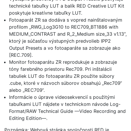
technické tabuľky LUT a balík RED Creative LUT Kit
poskytuje kreatívne tabuľky LUT.
Fotoaparát ZR sa dodáva s vopred nainštalovaným
profilom „RWG_Log3G10 to REC709_BT1886 with
MEDIUM_CONTRAST and R_2_Medium size_33 v1.13“,
ktorý je súčasťou výstupných predvolieb IPP2
Output Presets a vo fotoaparáte sa zobrazuje ako
[REC.709].
Monitor fotoaparátu ZR reprodukuje a zobrazuje
tóny farebného priestoru Rec709. Pri inštalácii
tabuliek LUT do fotoaparátu ZR použite súbory
.cube, ktoré v názvoch súborov obsahujú „Rec709“
alebo „REC709“.
Informácie o úprave videosekvencií s použitými
tabuľkami LUT nájdete v technickom návode Log-
Format/RAW Technical Guide —Video Recording and
Editing Edition—.
Poznámka: Webová stránka spoločnosti RED je