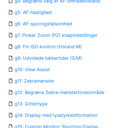
g4: Begræns valg af AF-områdetilstand
g5: AF-hastighed
g6: AF-sporingsfølsomhed
g7: Power Zoom (PZ) knapindstillinger
g8: Fin ISO-kontrol (tilstand M)
g9: Udvidede lukkertider (S/M)
g10: View Assist
g11: Zebramønster
g12: Begræns Zebra-mønstertoneområde
g13: Gittertype
g14: Display med lysstyrkeinformation
g15: Custom Monitor Shooting Display