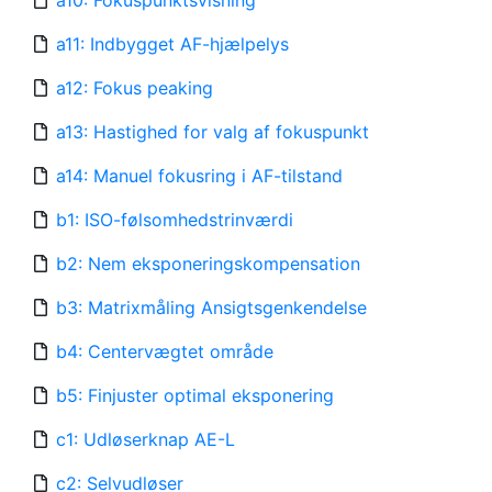
a10: Fokuspunktsvisning
a11: Indbygget AF-hjælpelys
a12: Fokus peaking
a13: Hastighed for valg af fokuspunkt
a14: Manuel fokusring i AF-tilstand
b1: ISO-følsomhedstrinværdi
b2: Nem eksponeringskompensation
b3: Matrixmåling Ansigtsgenkendelse
b4: Centervægtet område
b5: Finjuster optimal eksponering
c1: Udløserknap AE-L
c2: Selvudløser