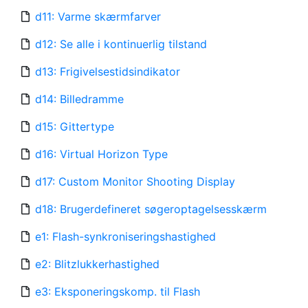
d11: Varme skærmfarver
d12: Se alle i kontinuerlig tilstand
d13: Frigivelsestidsindikator
d14: Billedramme
d15: Gittertype
d16: Virtual Horizon Type
d17: Custom Monitor Shooting Display
d18: Brugerdefineret søgeroptagelsesskærm
e1: Flash-synkroniseringshastighed
e2: Blitzlukkerhastighed
e3: Eksponeringskomp. til Flash