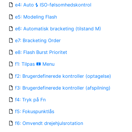
e4: Auto
ISO-følsomhedskontrol
c
e5: Modeling Flash
e6: Automatisk bracketing (tilstand M)
e7: Bracketing Order
e8: Flash Burst Prioritet
f1: Tilpas
Menu
i
f2: Brugerdefinerede kontroller (optagelse)
f3: Brugerdefinerede kontroller (afspilning)
f4: Tryk på Fn
f5: Fokuspunktlås
f6: Omvendt drejehjulsrotation