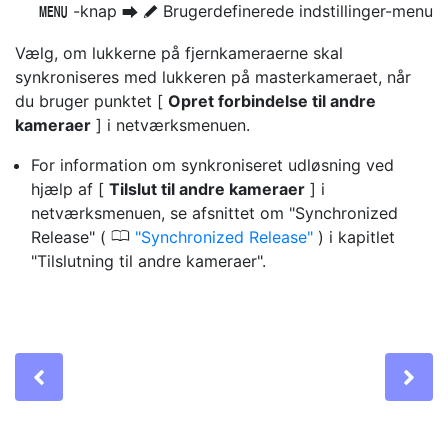
-knap
Brugerdefinerede indstillinger-menu
G
U
A
Vælg, om lukkerne på fjernkameraerne skal
synkroniseres med lukkeren på masterkameraet, når
du bruger punktet [
Opret forbindelse til andre
kameraer
] i netværksmenuen.
For information om synkroniseret udløsning ved
hjælp af [
Tilslut til andre kameraer
] i
netværksmenuen, se afsnittet om "Synchronized
0
Release" (
Synchronized Release
) i kapitlet
"Tilslutning til andre kameraer".
Previous
Ne