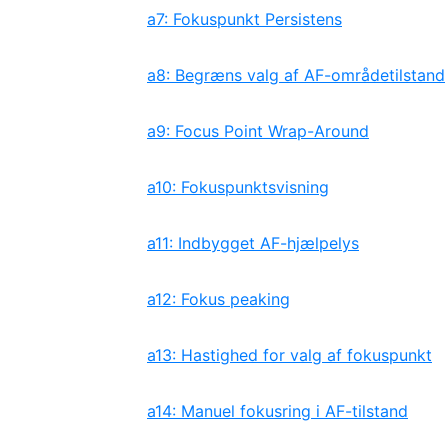
a7: Fokuspunkt Persistens
a8: Begræns valg af AF-områdetilstand
a9: Focus Point Wrap-Around
a10: Fokuspunktsvisning
a11: Indbygget AF-hjælpelys
a12: Fokus peaking
a13: Hastighed for valg af fokuspunkt
a14: Manuel fokusring i AF-tilstand