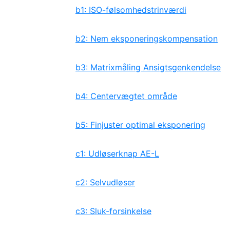
b1: ISO-følsomhedstrinværdi
b2: Nem eksponeringskompensation
b3: Matrixmåling Ansigtsgenkendelse
b4: Centervægtet område
b5: Finjuster optimal eksponering
c1: Udløserknap AE-L
c2: Selvudløser
c3: Sluk-forsinkelse