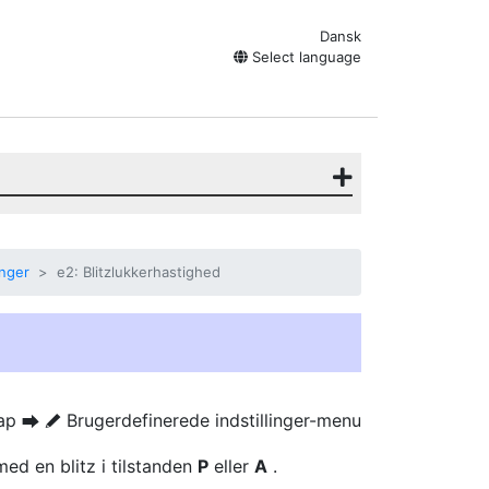
Dansk
Select language
inger
e2: Blitzlukkerhastighed
ap
Brugerdefinerede indstillinger-menu
U
A
ed en blitz i tilstanden
P
eller
A
.