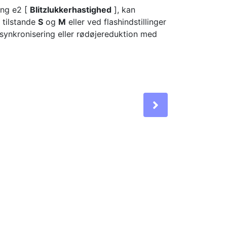
ling e2 [
Blitzlukkerhastighed
], kan
 tilstande
S
og
M
eller ved flashindstillinger
synkronisering eller rødøjereduktion med
Next