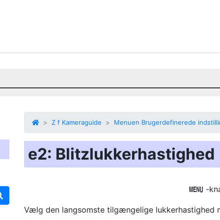
Z f Kameraguide
Menuen Brugerdefinerede indstill
e2: Blitzlukkerhastighed
-kn
G
Vælg den langsomste tilgængelige lukkerhastighed m