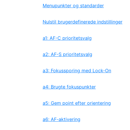
Menupunkter og standarder
Nulstil brugerdefinerede indstillinger
a1: AF-C prioritetsvalg
a2: AF-S prioritetsvalg
a3: Fokussporing med Lock-On
a4: Brugte fokuspunkter
a5: Gem point efter orientering
a6: AF-aktivering