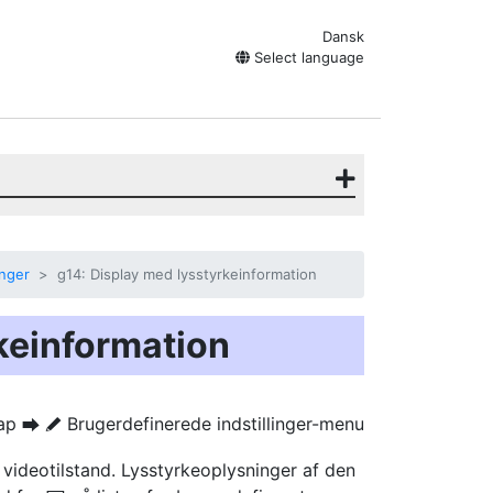
Dansk
Select language
inger
g14: Display med lysstyrkeinformation
keinformation
ap
Brugerdefinerede indstillinger-menu
U
A
 videotilstand. Lysstyrkeoplysninger af den