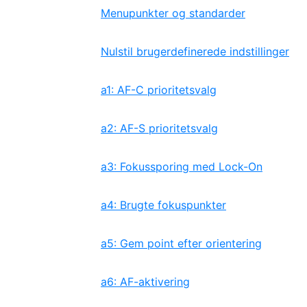
Menupunkter og standarder
Nulstil brugerdefinerede indstillinger
a1: AF-C prioritetsvalg
a2: AF-S prioritetsvalg
a3: Fokussporing med Lock-On
a4: Brugte fokuspunkter
a5: Gem point efter orientering
a6: AF-aktivering