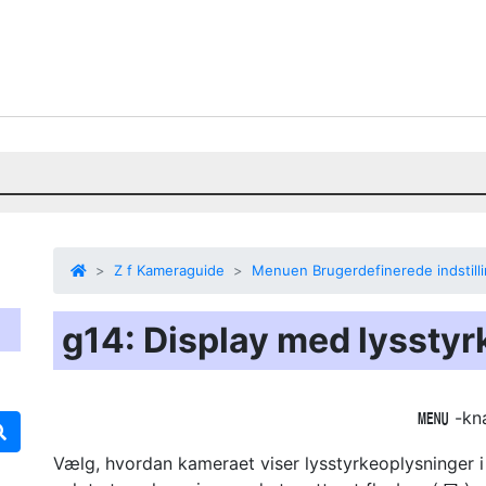
Z f Kameraguide
Menuen Brugerdefinerede indstill
g14: Display med lysstyr
-kn
G
Vælg, hvordan kameraet viser lysstyrkeoplysninger i