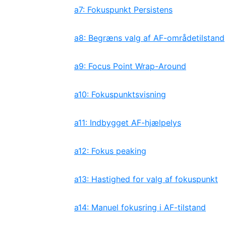
a7: Fokuspunkt Persistens
a8: Begræns valg af AF-områdetilstand
a9: Focus Point Wrap-Around
a10: Fokuspunktsvisning
a11: Indbygget AF-hjælpelys
a12: Fokus peaking
a13: Hastighed for valg af fokuspunkt
a14: Manuel fokusring i AF-tilstand