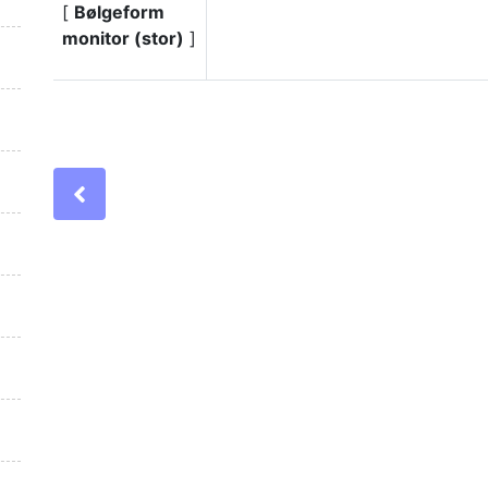
[
Bølgeform
monitor (stor)
]
Previous