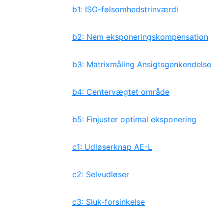
b1: ISO-følsomhedstrinværdi
b2: Nem eksponeringskompensation
b3: Matrixmåling Ansigtsgenkendelse
b4: Centervægtet område
b5: Finjuster optimal eksponering
c1: Udløserknap AE-L
c2: Selvudløser
c3: Sluk-forsinkelse