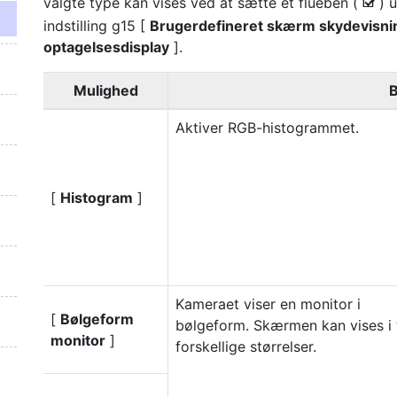
valgte type kan vises ved at sætte et flueben (
) 
M
indstilling g15 [
Brugerdefineret skærm skydevisni
optagelsesdisplay
].
Mulighed
B
Aktiver RGB-histogrammet.
[
Histogram
]
Kameraet viser en monitor i
[
Bølgeform
bølgeform. Skærmen kan vises i 
monitor
]
forskellige størrelser.