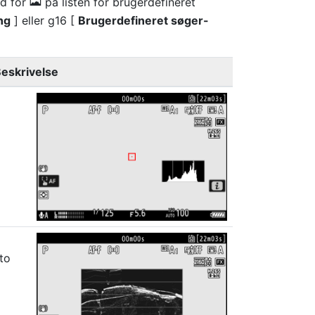
ud for
på listen for brugerdefineret
E
ng
] eller g16 [
Brugerdefineret søger-
eskrivelse
to