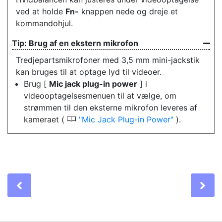
ved at holde
Fn-
knappen nede og dreje et
kommandohjul.
Brug af en ekstern mikrofon
Tredjepartsmikrofoner med 3,5 mm mini-jackstik
kan bruges til at optage lyd til videoer.
Brug [
Mic jack plug-in power
] i
videooptagelsesmenuen til at vælge, om
strømmen til den eksterne mikrofon leveres af
0
kameraet (
Mic Jack Plug-in Power
).
Previous
Ne