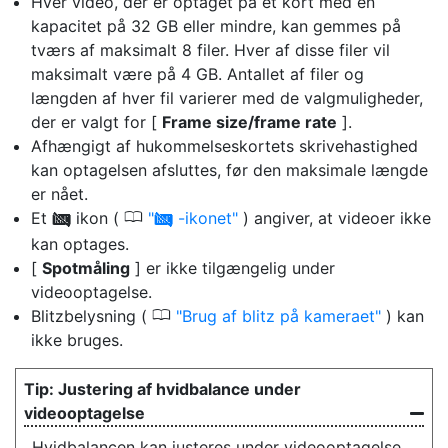
Hver video, der er optaget på et kort med en
kapacitet på 32 GB eller mindre, kan gemmes på
tværs af maksimalt 8 filer. Hver af disse filer vil
maksimalt være på 4 GB. Antallet af filer og
længden af hver fil varierer med de valgmuligheder,
der er valgt for [
Frame size/frame rate
].
Afhængigt af hukommelseskortets skrivehastighed
kan optagelsen afsluttes, før den maksimale længde
er nået.
0
Et
ikon (
-ikonet
) angiver, at videoer ikke
0
0
kan optages.
[
Spotmåling
] er ikke tilgængelig under
videooptagelse.
0
Blitzbelysning (
Brug af blitz på kameraet
) kan
ikke bruges.
Justering af hvidbalance under
videooptagelse
Hvidbalancen kan justeres under videooptagelse