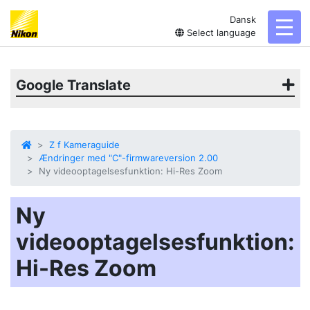
Dansk
togg
Select language
Google Translate
Z f Kameraguide
Ændringer med "C"-firmwareversion 2.00
Ny videooptagelsesfunktion: Hi-Res Zoom
Ny
videooptagelsesfunktion:
Hi-Res Zoom