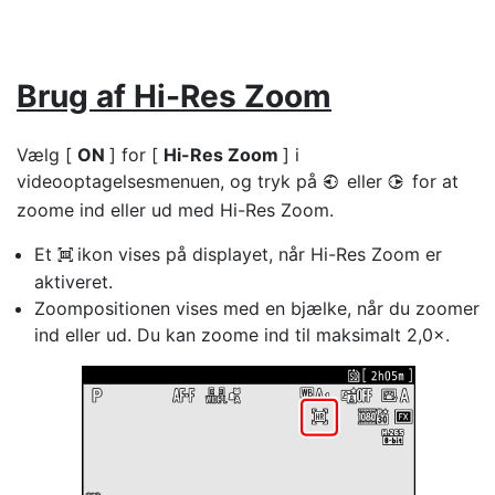
Brug af Hi-Res Zoom
Vælg [
ON
] for [
Hi-Res Zoom
] i
videooptagelsesmenuen, og tryk på
eller
for at
4
2
zoome ind eller ud med Hi-Res Zoom.
Et
ikon vises på displayet, når Hi-Res Zoom er
H
aktiveret.
Zoompositionen vises med en bjælke, når du zoomer
ind eller ud. Du kan zoome ind til maksimalt 2,0×.