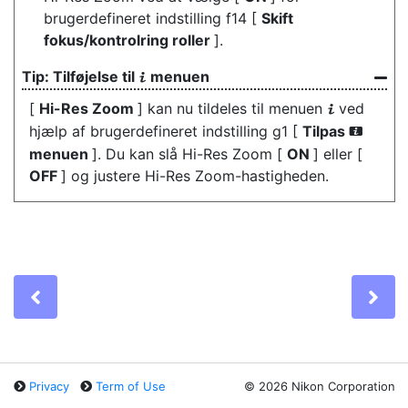
brugerdefineret indstilling f14 [
Skift
fokus/kontrolring roller
].
Tilføjelse til
menuen
i
[
Hi-Res Zoom
] kan nu tildeles til menuen
ved
i
hjælp af brugerdefineret indstilling g1 [
Tilpas
i
menuen
]. Du kan slå Hi-Res Zoom [
ON
] eller [
OFF
] og justere Hi-Res Zoom-hastigheden.
Previous
Ne
Privacy
Term of Use
©
2026 Nikon Corporation