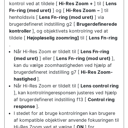
kontrol ved at tildele [
Hi-Res Zoom +
] til [
Lens
Fn-ring (med uret)
] og [
Hi-Res Zoom −
] til
henholdsvis [
Lens Fn-ring (mod uret)
] via
brugerdefineret indstilling g2 [
Brugerdefinerede
kontroller
], og objektivets kontrolring ved at
tildele [
Højopløselig zoomring]
til [
Lens Fn-ring
.
Når Hi-Res Zoom er tildelt til [
Lens Fn-ring
(med uret)
] eller [
Lens Fn-ring (mod uret)
],
kan du vælge zoomhastigheden ved hjælp af
brugerdefineret indstilling g7 [
Hi-Res Zoom-
hastighed
].
Når Hi-Res Zoom er tildelt til [
Lens control ring
], kan kontrolringeresponsen justeres ved hjælp
af brugerdefineret indstilling f13 [
Control ring
response
].
I stedet for at bruge kontrolringen kan brugere
af kompatible objektiver anvende fokusringen til
Hi-Res Zoom ved at vælge [
ON
] for