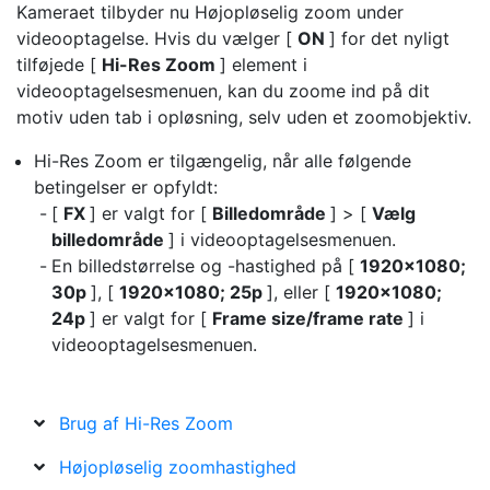
Kameraet tilbyder nu
Højopløselig zoom
under
videooptagelse. Hvis du vælger [
ON
] for det nyligt
tilføjede [
Hi-Res Zoom
] element i
videooptagelsesmenuen, kan du zoome ind på dit
motiv uden tab i opløsning, selv uden et zoomobjektiv.
Hi-Res Zoom er tilgængelig, når alle følgende
betingelser er opfyldt:
[
FX
] er valgt for [
Billedområde
] > [
Vælg
billedområde
] i videooptagelsesmenuen.
En billedstørrelse og -hastighed på [
1920×1080;
30p
], [
1920×1080; 25p
], eller [
1920×1080;
24p
] er valgt for [
Frame size/frame rate
] i
videooptagelsesmenuen.
Brug af Hi-Res Zoom
Højopløselig zoomhastighed