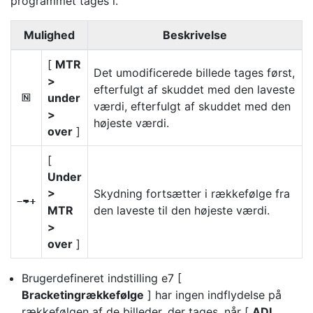
programmet tages i.
Mulighed
Beskrivelse
[
MTR
Det umodificerede billede tages først,
>
efterfulgt af skuddet med den laveste
under
H
værdi, efterfulgt af skuddet med den
>
højeste værdi.
over
]
[
Under
>
Skydning fortsætter i rækkefølge fra
I
MTR
den laveste til den højeste værdi.
>
over
]
Brugerdefineret indstilling e7 [
Bracketingrækkefølge
] har ingen indflydelse på
rækkefølgen af de billeder, der tages, når [
ADL