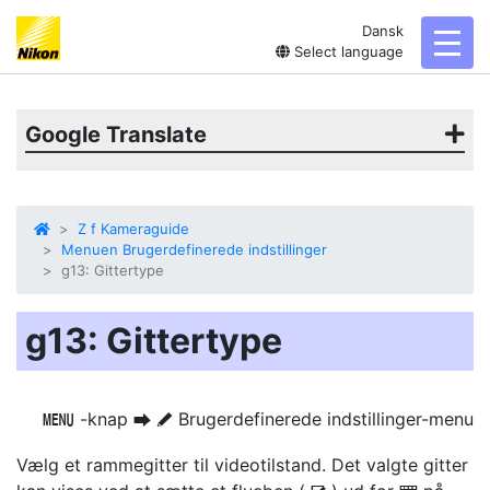
Dansk
toggl
Select language
Google Translate
Z f Kameraguide
Menuen Brugerdefinerede indstillinger
g13: Gittertype
g13: Gittertype
-knap
Brugerdefinerede indstillinger-menu
G
U
A
Vælg et rammegitter til videotilstand. Det valgte gitter