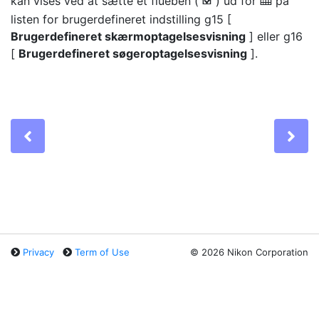
kan vises ved at sætte et flueben (
) ud for
på
b
M
listen for brugerdefineret indstilling g15 [
Brugerdefineret skærmoptagelsesvisning
] eller g16
[
Brugerdefineret søgeroptagelsesvisning
].
Previous
Ne
Privacy
Term of Use
©
2026 Nikon Corporation