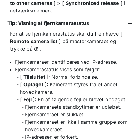
to other cameras
] > [
Synchronized release
] i
netværksmenuen.
Visning af fjernkamerastatus
For at se fjernkamerastatus skal du fremhæve [
Remote camera list
] på masterkameraet og
trykke på
.
2
Fjernkameraer identificeres ved IP-adresse.
Fjernkamerastatus vises som følger:
[
Tilsluttet
]: Normal forbindelse.
[
Optaget
]: Kameraet styres fra et andet
hovedkamera.
[
Fejl
]: En af følgende fejl er blevet opdaget:
Fjernkameraets standbytimer er udløbet.
Fjernkameraet er slukket.
Fjernkameraet er ikke i samme gruppe som
hovedkameraet.
IP-adressen er forkert.