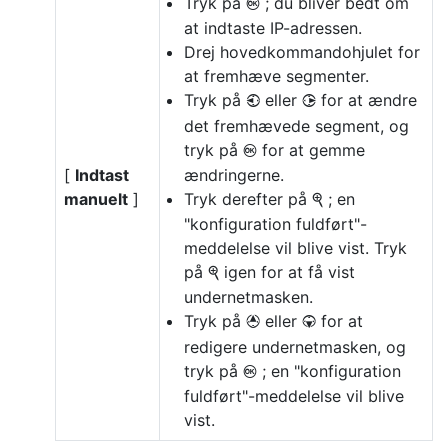
Tryk på
; du bliver bedt om
J
at indtaste IP-adressen.
Drej hovedkommandohjulet for
at fremhæve segmenter.
Tryk på
eller
for at ændre
4
2
det fremhævede segment, og
tryk på
for at gemme
J
[
Indtast
ændringerne.
manuelt
]
Tryk derefter på
; en
X
"konfiguration fuldført"-
meddelelse vil blive vist. Tryk
på
igen for at få vist
X
undernetmasken.
Tryk på
eller
for at
1
3
redigere undernetmasken, og
tryk på
; en "konfiguration
J
fuldført"-meddelelse vil blive
vist.