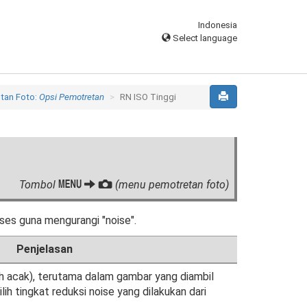
Indonesia
Select language
tan Foto:
Opsi Pemotretan
RN ISO Tinggi
G
Tombol
C
(menu pemotretan foto)
oses guna mengurangi "noise".
Penjelasan
ah acak), terutama dalam gambar yang diambil
ilih tingkat reduksi noise yang dilakukan dari