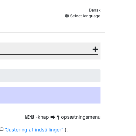
Dansk
Select language
-knap
opsætningsmenu
G
U
B
0
Justering af indstillinger
).