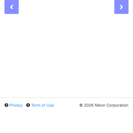
Previous
Ne
Privacy
Term of Use
©
2026 Nikon Corporation