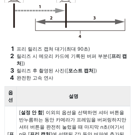
프리 릴리즈 캡쳐 대기(최대 90초)
릴리즈 시 메모리 카드에 기록된 버퍼 부분([
프리 캡
처
])
릴리즈 후 촬영된 사진([
포스트 캡처
])
완전한 고속 연사
옵
설명
션
[
설정 안 함
] 이외의 옵션을 선택하면 셔터 버튼을
반누름하는 동안 카메라가 프레임을 버퍼링하지만
셔터 버튼을 완전히 눌렀을 때 마지막
n
초(여기서
[
프
n
은 [
프리 캡처
]에 선택된 값) 동안 버퍼에 추가된