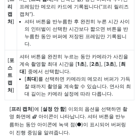
리
프레임만 메모리 카드에 기록됩니다(“프리 릴리즈
캡
캡쳐”).
처
]
셔터 버튼을 반누름한 후 완전히 누른 시간 사이
의 인터벌이 선택한 시간보다 짧으면 버튼을 반
누름한 동안 버퍼에 저장된 프레임만 기록됩니
다.
셔터 버튼을 완전히 누르는 동안 카메라가 사진을
[
포
계속 촬영할 최대 시간을 [
1초
], [
2초
], [
3초
], [
최
스
대
] 중에서 선택합니다.
트
[
최대
]를 선택하면 카메라의 메모리 버퍼가 가득
캡
찰 때까지 촬영을 계속할 수 있습니다. 연사의 최
처
]
대 길이는 카메라 설정에 따라 다릅니다.
[
프리 캡처
]에 [
설정 안 함
] 이외의 옵션을 선택하면 촬
영 화면에
아이콘이 나타납니다. 셔터 버튼을 반누
Y
름하는 동안 아이콘에 녹색 점(
)이 표시되어 버퍼링
I
이 진행 중임을 알려줍니다.