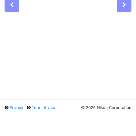
Previous
Ne
Privacy
Term of Use
©
2026 Nikon Corporation