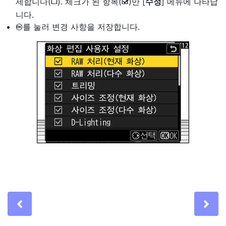
제합니다(
). 체크가 된 항목(
)만 [
수정
] 메뉴에 나타납
U
M
니다.
를 눌러 변경 사항을 저장합니다.
J
Previous
Ne