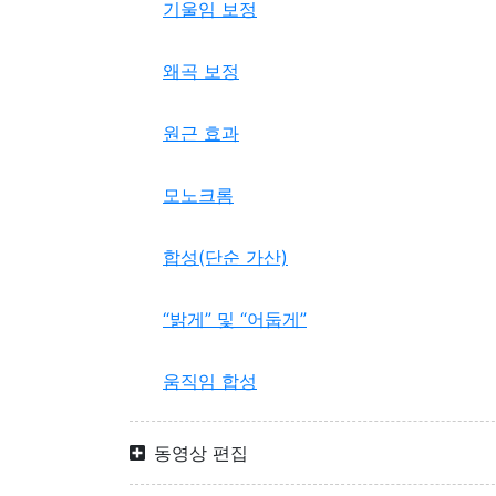
기울임 보정
왜곡 보정
원근 효과
모노크롬
합성(단순 가산)
“밝게” 및 “어둡게”
움직임 합성
동영상 편집