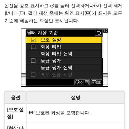
옵션을 강조 표시하고
를 눌러 선택하거나(
) 선택 해제
J
M
합니다(
). 필터 재생 중에는 확인 표시(
)가 표시된 모든
U
M
기준에 해당하는 화상만 표시됩니다.
옵션
설명
[
보호 설
: 보호된 화상을 포함합니다.
M
정
]
[
화상 타