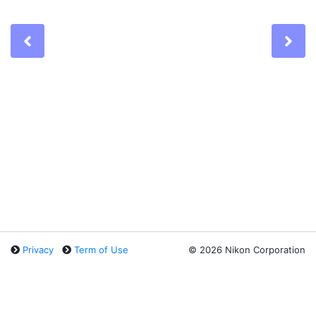
Previous
Ne
Privacy
Term of Use
©
2026 Nikon Corporation