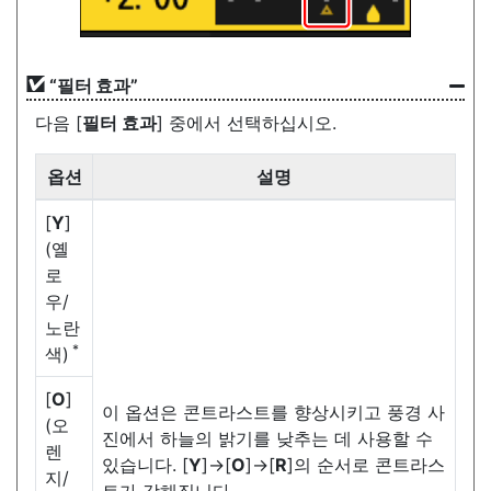
“
필터 효과
”
다음 [
필터 효과
] 중에서 선택하십시오.
옵션
설명
[
Y
]
(옐
로
우/
노란
*
색)
[
O
]
이 옵션은 콘트라스트를 향상시키고 풍경 사
(오
진에서 하늘의 밝기를 낮추는 데 사용할 수
렌
있습니다. [
Y
]→[
O
]→[
R
]의 순서로 콘트라스
지/