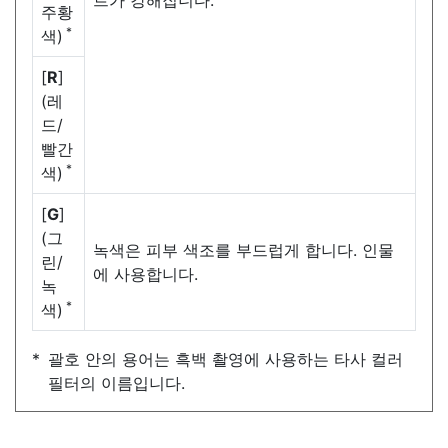
트가 강해집니다.
주황
*
색)
[
R
]
(레
드/
빨간
*
색)
[
G
]
(그
녹색은 피부 색조를 부드럽게 합니다. 인물
린/
에 사용합니다.
녹
*
색)
괄호 안의 용어는 흑백 촬영에 사용하는 타사 컬러
필터의 이름입니다.