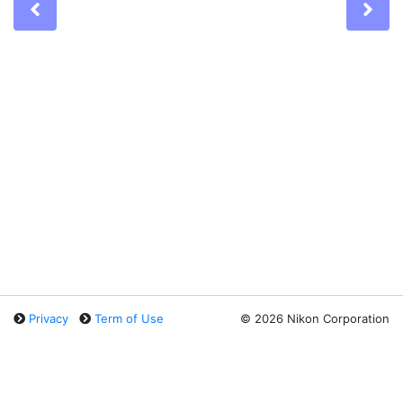
Previous
Ne
Privacy
Term of Use
©
2026 Nikon Corporation