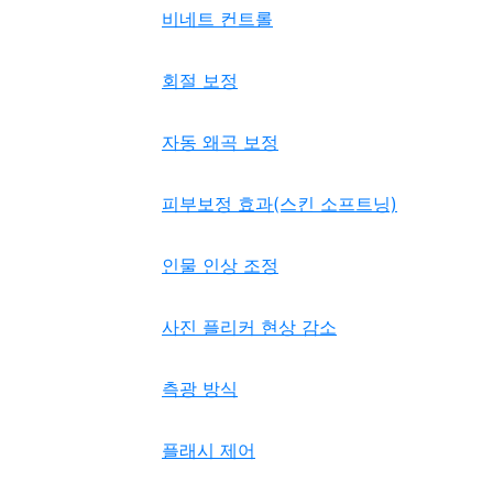
비네트 컨트롤
회절 보정
자동 왜곡 보정
피부보정 효과(스킨 소프트닝)
인물 인상 조정
사진 플리커 현상 감소
측광 방식
플래시 제어