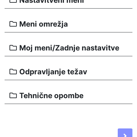
Nastavitveni meni
Meni omrežja
Moj meni/Zadnje nastavitve
Odpravljanje težav
Tehnične opombe
Ne