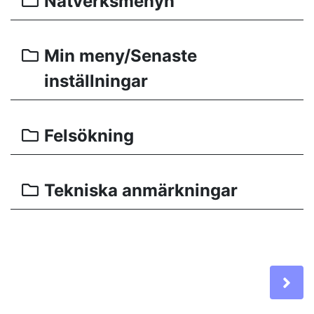
Nätverksmenyn
Min meny/Senaste
inställningar
Felsökning
Tekniska anmärkningar
Ne