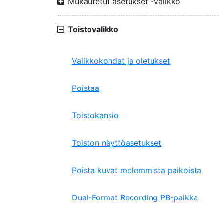
Mukautetut asetukset -valikko
Toistovalikko
Valikkokohdat ja oletukset
Poistaa
Toistokansio
Toiston näyttöasetukset
Poista kuvat molemmista paikoista
Dual-Format Recording PB-paikka