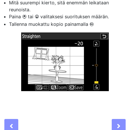
Mitä suurempi kierto, sitä enemmän leikataan
reunoista.
Paina
tai
valitaksesi suorituksen määrän.
1
3
Tallenna muokattu kopio painamalla
J
Previous
Ne