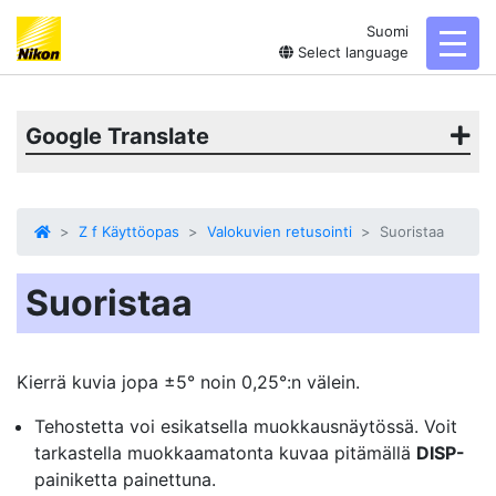
Suomi
toggl
Select language
Google Translate
Z f Käyttöopas
Valokuvien retusointi
Suoristaa
Suoristaa
Kierrä kuvia jopa ±5° noin 0,25°:n välein.
Tehostetta voi esikatsella muokkausnäytössä. Voit
tarkastella muokkaamatonta kuvaa pitämällä
DISP-
painiketta painettuna.