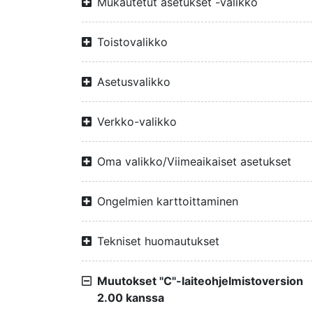
Mukautetut asetukset -valikko
Toistovalikko
Asetusvalikko
Verkko-valikko
Oma valikko/Viimeaikaiset asetukset
Ongelmien karttoittaminen
Tekniset huomautukset
Muutokset "C"-laiteohjelmistoversion
2.00 kanssa