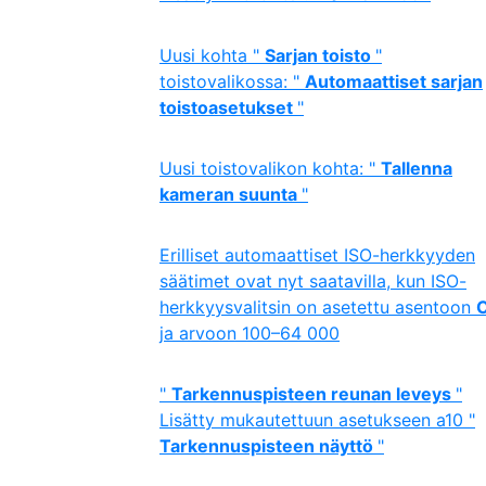
Uusi kohta "
Sarjan toisto
"
toistovalikossa: "
Automaattiset sarjan
toistoasetukset
"
Uusi toistovalikon kohta: "
Tallenna
kameran suunta
"
Erilliset automaattiset ISO-herkkyyden
säätimet ovat nyt saatavilla, kun ISO-
herkkyysvalitsin on asetettu asentoon
ja arvoon 100–64 000
"
Tarkennuspisteen reunan leveys
"
Lisätty mukautettuun asetukseen a10 "
Tarkennuspisteen näyttö
"