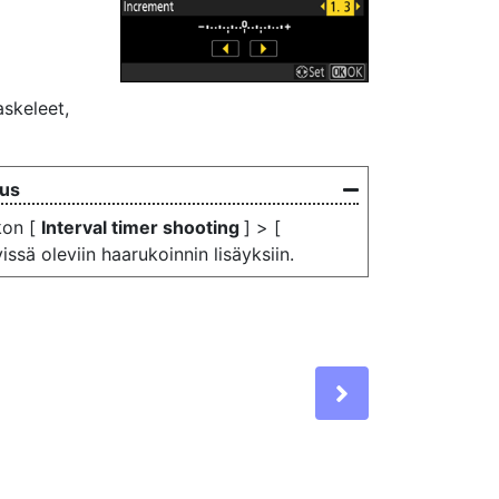
askeleet,
aus
kon [
Interval timer shooting
] > [
ssä oleviin haarukoinnin lisäyksiin.
Next