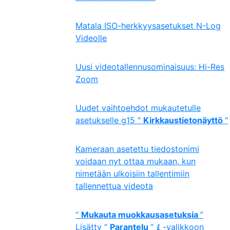
Matala ISO-herkkyysasetukset N-Log
Videolle
Uusi videotallennusominaisuus: Hi-Res
Zoom
Uudet vaihtoehdot mukautetulle
asetukselle g15 "
Kirkkaustietonäyttö
"
Kameraan asetettu tiedostonimi
voidaan nyt ottaa mukaan, kun
nimetään ulkoisiin tallentimiin
tallennettua videota
“
Mukauta muokkausasetuksia
”
Lisätty “
Parantelu
”
-valikkoon
i