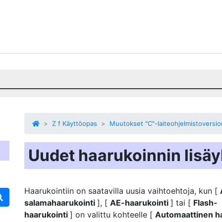
Z f Käyttöopas
Muutokset "C"-laiteohjelmistoversi
Uudet haarukoinnin lisäy
Haarukointiin on saatavilla uusia vaihtoehtoja, kun [
salamahaarukointi
], [
AE-haarukointi
] tai [
Flash-
haarukointi
] on valittu kohteelle [
Automaattinen ha