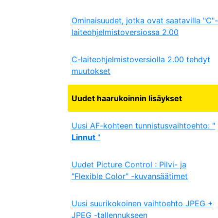
Ominaisuudet, jotka ovat saatavilla "C"-
laiteohjelmistoversiossa 2.00
C-laiteohjelmistoversiolla 2.00 tehdyt
muutokset
Uudet haarukoinnin lisäykset
Uusi AF-kohteen tunnistusvaihtoehto: "
Linnut
"
Uudet Picture Control : Pilvi- ja
"Flexible Color" -kuvansäätimet
Uusi suurikokoinen vaihtoehto JPEG +
JPEG -tallennukseen