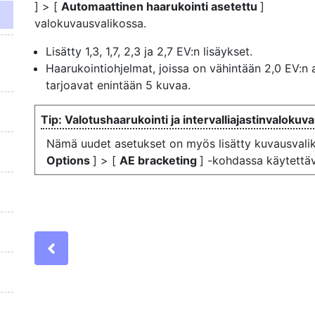
] > [
Automaattinen haarukointi asetettu
]
valokuvausvalikossa.
Lisätty 1,3, 1,7, 2,3 ja 2,7 EV:n lisäykset.
Haarukointiohjelmat, joissa on vähintään 2,0 EV:n 
tarjoavat enintään 5 kuvaa.
Valotushaarukointi ja intervalliajastinvalokuv
Nämä uudet asetukset on myös lisätty kuvausvali
Options
] > [
AE bracketing
] -kohdassa käytettävi
Previous