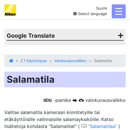
Suomi
toggl
Select language
Google Translate
Z f Käyttöopas
Valokuvausvalikko
Salamatila
Salamatila
-painike
valokuvausvalikko
G
U
C
Valitse salamatila kameraan kiinnitetyille tai
etäkäyttöisille valinnaisille salamayksiköille. Katso
0
lisätietoja kohdasta "Salamatilat" (
Salamatilaa
)