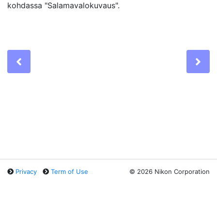
kohdassa "Salamavalokuvaus".
Previous
Ne
Privacy
Term of Use
©
2026 Nikon Corporation