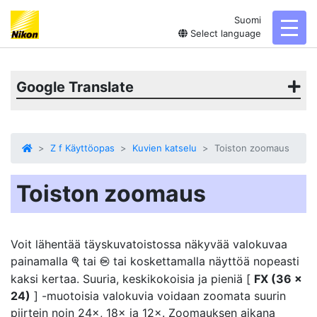
Suomi
toggl
Select language
Google Translate
Z f Käyttöopas
Kuvien katselu
Toiston zoomaus
Toiston zoomaus
Voit lähentää täyskuvatoistossa näkyvää valokuvaa
painamalla
tai
tai koskettamalla näyttöä nopeasti
X
J
kaksi kertaa. Suuria, keskikokoisia ja pieniä [
FX (36 ×
24)
] -muotoisia valokuvia voidaan zoomata suurin
piirtein noin 24×, 18× ja 12×. Zoomauksen aikana