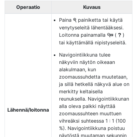
Operaatio
Kuvaus
Paina
painiketta tai käytä
X
venytyseleitä lähentääksesi.
Loitonna painamalla
(
)
W
Q
tai käyttämällä nipistyseleitä.
Navigointiikkuna tulee
näkyviin näytön oikeaan
alakulmaan, kun
zoomaussuhdetta muutetaan,
ja sillä hetkellä näkyvä alue on
merkitty keltaisella
reunuksella. Navigointiikkunan
alla oleva palkki näyttää
Lähennä/loitonna
zoomaussuhteen muuttuen
vihreäksi suhteessa 1 : 1 (100
%). Navigointiikkuna poistuu
näytöstä muutaman sekunnin