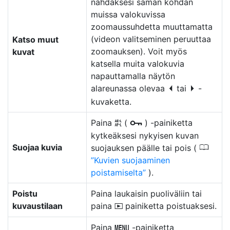
nähdäksesi saman kohdan
muissa valokuvissa
zoomaussuhdetta muuttamatta
(videon valitseminen peruuttaa
Katso muut
zoomauksen). Voit myös
kuvat
katsella muita valokuvia
napauttamalla näytön
alareunassa olevaa
tai
-
e
f
kuvaketta.
Paina
(
) -painiketta
A
g
kytkeäksesi nykyisen kuvan
Suojaa kuvia
0
suojauksen päälle tai pois (
Kuvien suojaaminen
poistamiselta
).
Poistu
Paina laukaisin puoliväliin tai
kuvaustilaan
paina
painiketta poistuaksesi.
K
Paina
-painiketta
G