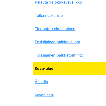
Palauta valokuvausvalikko
Tallennuskansio
Tiedoston nimeäminen
Ensisijainen paikkavalinta
Toissijainen paikkatoiminto
Kuva-alue
Äänitila
Kuvanlaatu