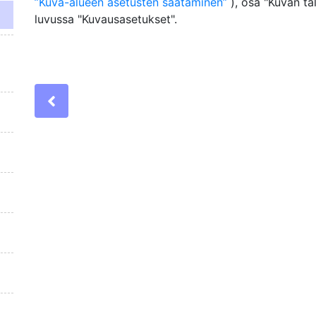
Kuva-alueen asetusten säätäminen
), osa "Kuvan ta
luvussa "Kuvausasetukset".
Previous