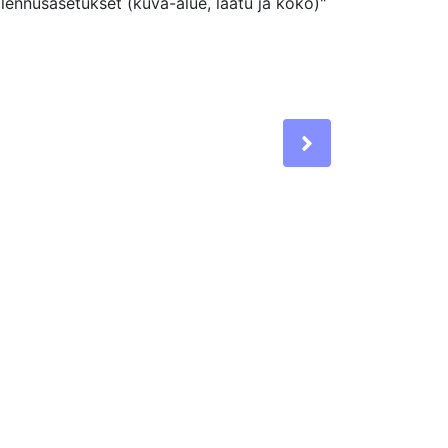
llennusasetukset (kuva-alue, laatu ja koko)"
Next