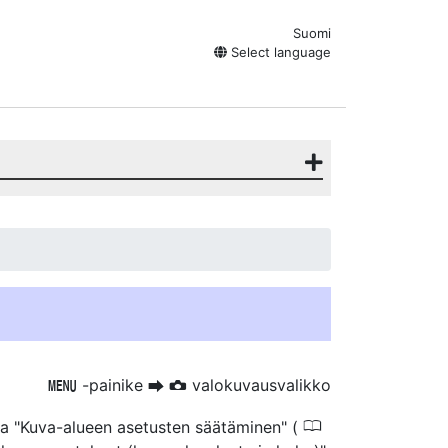
Suomi
Select language
-painike
valokuvausvalikko
G
U
C
0
sa "Kuva-alueen asetusten säätäminen" (