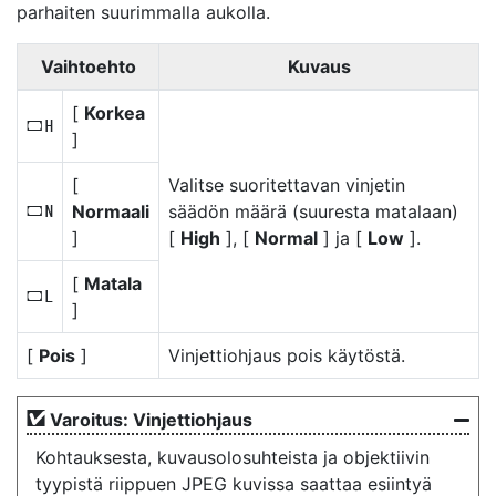
parhaiten suurimmalla aukolla.
Vaihtoehto
Kuvaus
[
Korkea
e
]
[
Valitse suoritettavan vinjetin
Normaali
säädön määrä (suuresta matalaan)
g
]
[
High
], [
Normal
] ja [
Low
].
[
Matala
f
]
[
Pois
]
Vinjettiohjaus pois käytöstä.
Varoitus: Vinjettiohjaus
Kohtauksesta, kuvausolosuhteista ja objektiivin
tyypistä riippuen JPEG kuvissa saattaa esiintyä