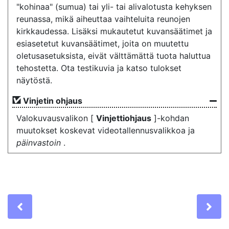
"kohinaa" (sumua) tai yli- tai alivalotusta kehyksen
reunassa, mikä aiheuttaa vaihteluita reunojen
kirkkaudessa. Lisäksi mukautetut kuvansäätimet ja
esiasetetut kuvansäätimet, joita on muutettu
oletusasetuksista, eivät välttämättä tuota haluttua
tehostetta. Ota testikuvia ja katso tulokset
näytöstä.
Vinjetin ohjaus
Valokuvausvalikon [
Vinjettiohjaus
]-kohdan
muutokset koskevat videotallennusvalikkoa ja
päinvastoin
.
Previous
Ne