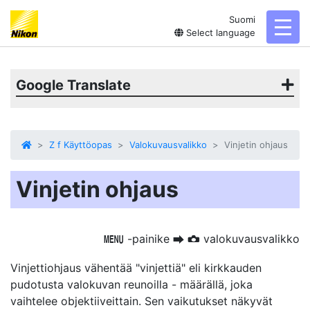
Suomi
toggl
Select language
Google Translate
Z f Käyttöopas
Valokuvausvalikko
Vinjetin ohjaus
Vinjetin ohjaus
-painike
valokuvausvalikko
G
U
C
Vinjettiohjaus vähentää "vinjettiä" eli kirkkauden
pudotusta valokuvan reunoilla - määrällä, joka
vaihtelee objektiiveittain. Sen vaikutukset näkyvät