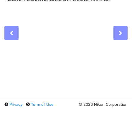
Previous
Ne
Privacy
Term of Use
©
2026 Nikon Corporation