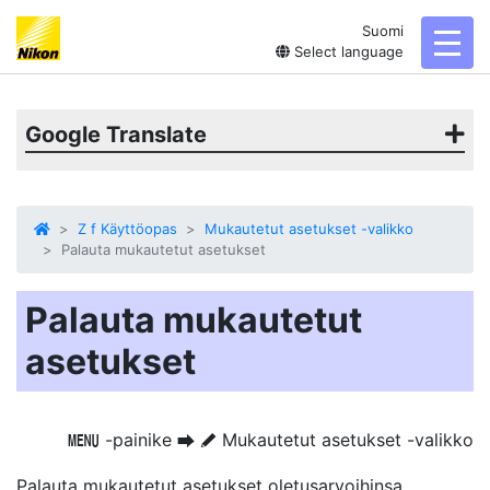
Suomi
toggl
Select language
Google Translate
Z f Käyttöopas
Mukautetut asetukset -valikko
Palauta mukautetut asetukset
Palauta mukautetut
asetukset
-painike
Mukautetut asetukset -valikko
G
U
A
Palauta mukautetut asetukset oletusarvoihinsa.